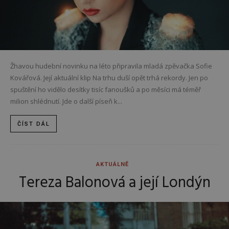
Žhavou hudební novinku na léto připravila mladá zpěvačka Sofie
Kovářová. Její aktuální klip Na trhu duší opět trhá rekordy. Jen po
spuštění ho vidělo desítky tisíc fanoušků a po měsíci má téměř
milion shlédnutí. Jde o další píseň k...
ČÍST DÁL
AKTUÁLNĚ
Tereza Balonová a její Londýn