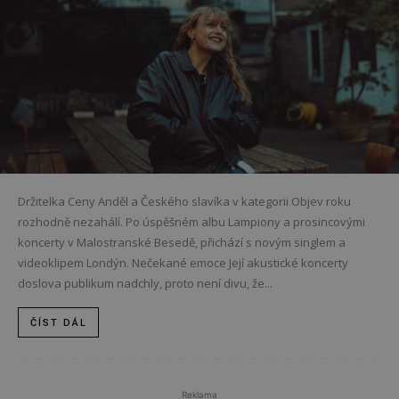
Držitelka Ceny Anděl a Českého slavíka v kategorii Objev roku
rozhodně nezahálí. Po úspěšném albu Lampiony a prosincovými
koncerty v Malostranské Besedě, přichází s novým singlem a
videoklipem Londýn. Nečekané emoce Její akustické koncerty
doslova publikum nadchly, proto není divu, že...
ČÍST DÁL
Reklama