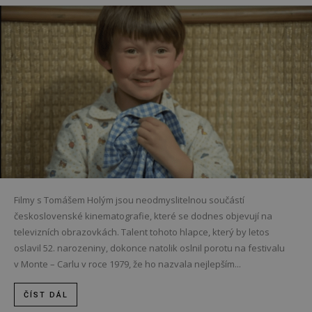
Filmy s Tomášem Holým jsou neodmyslitelnou součástí
československé kinematografie, které se dodnes objevují na
televizních obrazovkách. Talent tohoto hlapce, který by letos
oslavil 52. narozeniny, dokonce natolik oslnil porotu na festivalu
v Monte – Carlu v roce 1979, že ho nazvala nejlepším...
ČÍST DÁL