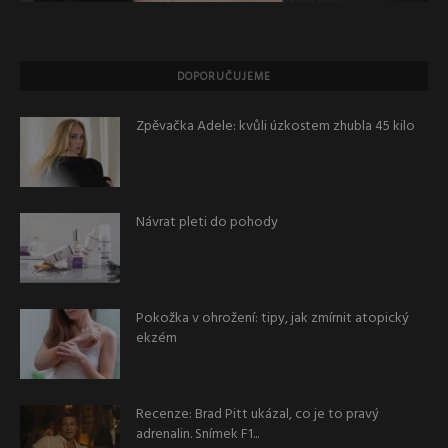
DOPORUČUJEME
Zpěvačka Adele: kvůli úzkostem zhubla 45 kilo
Návrat pleti do pohody
Pokožka v ohrožení: tipy, jak zmírnit atopický
ekzém
Recenze: Brad Pitt ukázal, co je to pravý
adrenalin. Snímek F1...