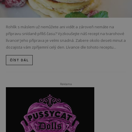
Rohlík s máslem už nemůžete ani vidět a zároveň nemáte na
přípravu snídaně příliš času? Vyzkoušejte náš recept na tvarohové
lívance! Jeho příprava je velmi snadná. Zabere okolo deseti minut a
dozajista vám zpříjemní celý den. Lívance dle tohoto receptu...
ČÍST DÁL
Reklama