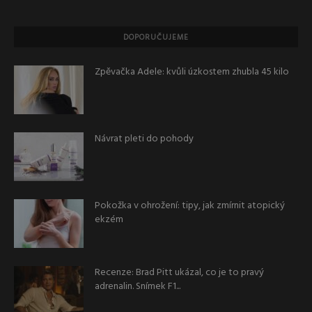
DOPORUČUJEME
Zpěvačka Adele: kvůli úzkostem zhubla 45 kilo
Návrat pleti do pohody
Pokožka v ohrožení: tipy, jak zmírnit atopický
ekzém
Recenze: Brad Pitt ukázal, co je to pravý
adrenalin. Snímek F1...