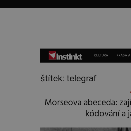
Instinkt
KULTURA
KRÁSA A
štítek: telegraf
Morseova abeceda: zaj
kódování a j