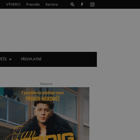
T
VÝHERCI
Pravidla
Kariéra
TĚŽE
PŘEDPLATNÉ
Reklama