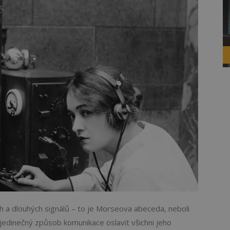
 a dlouhých signálů – to je Morseova abeceda, neboli
edinečný způsob komunikace oslavit všichni jeho