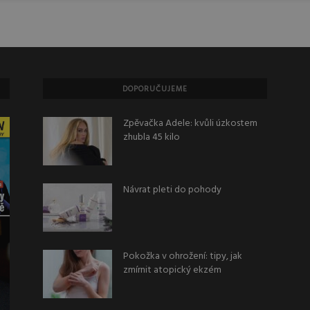
DOPORUČUJEME
Zpěvačka Adele: kvůli úzkostem
zhubla 45 kilo
Návrat pleti do pohody
Pokožka v ohrožení: tipy, jak
zmírnit atopický ekzém