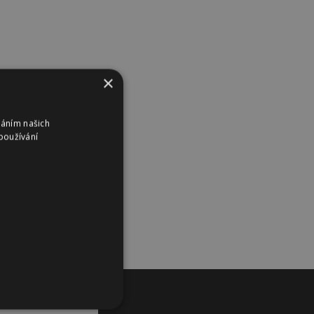
×
váním našich
používání