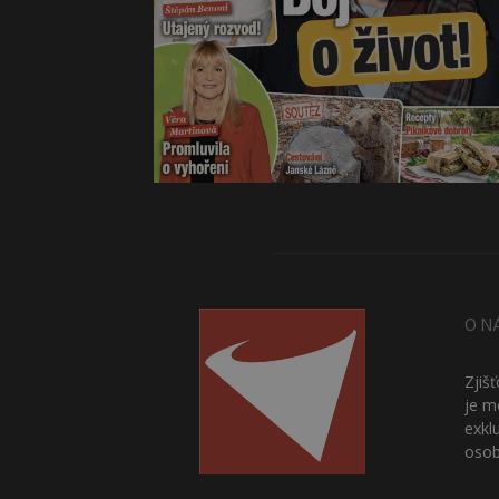
O N
Zjiš
je m
exkl
osob