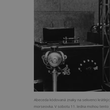
Abeceda kódovaná znaky na sekvenci krátkých
morseovka. V sobotu 11. ledna mohou tento j