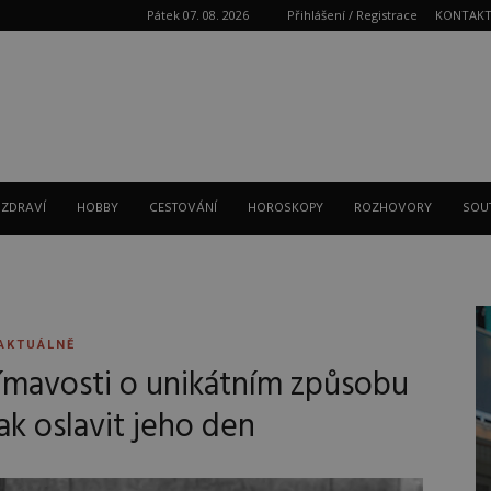
Pátek 07. 08. 2026
Přihlášení / Registrace
KONTAK
Reklama
 ZDRAVÍ
HOBBY
CESTOVÁNÍ
HOROSKOPY
ROZHOVORY
SOU
AKTUÁLNĚ
ímavosti o unikátním způsobu
ak oslavit jeho den