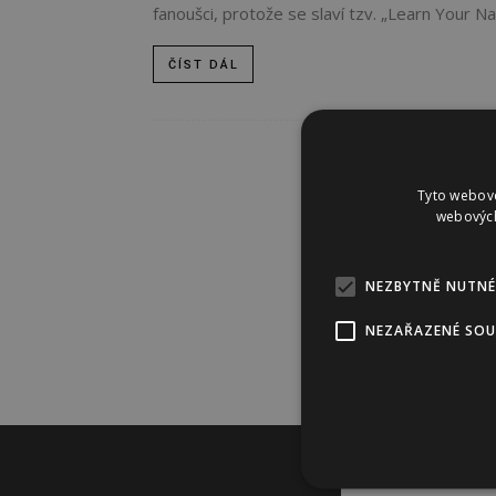
fanoušci, protože se slaví tzv. „Learn Your N
ČÍST DÁL
Tyto webové
webových
NEZBYTNĚ NUTNÉ
NEZAŘAZENÉ SO