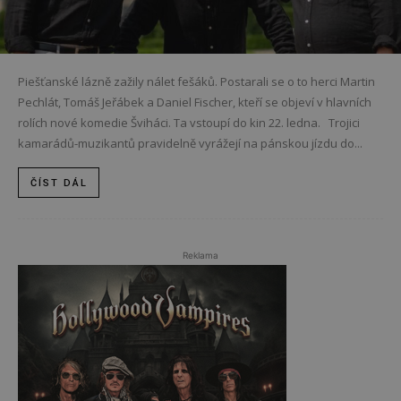
Piešťanské lázně zažily nálet fešáků. Postarali se o to herci Martin
Pechlát, Tomáš Jeřábek a Daniel Fischer, kteří se objeví v hlavních
rolích nové komedie Šviháci. Ta vstoupí do kin 22. ledna. Trojici
kamarádů-muzikantů pravidelně vyrážejí na pánskou jízdu do...
ČÍST DÁL
Reklama