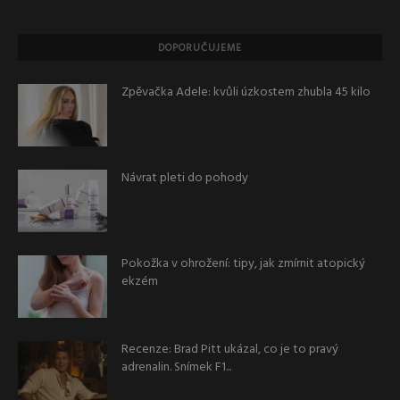
DOPORUČUJEME
Zpěvačka Adele: kvůli úzkostem zhubla 45 kilo
Návrat pleti do pohody
Pokožka v ohrožení: tipy, jak zmírnit atopický
ekzém
Recenze: Brad Pitt ukázal, co je to pravý
adrenalin. Snímek F1...