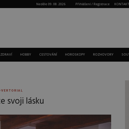
Neděle 09. 08. 2026
Přihlášení / Registrace
KONTAK
Reklama
 ZDRAVÍ
HOBBY
CESTOVÁNÍ
HOROSKOPY
ROZHOVORY
SOU
DVERTORIAL
e svoji lásku