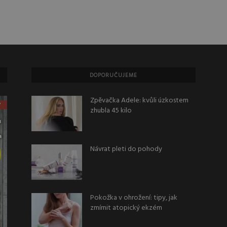
DOPORUČUJEME
Zpěvačka Adele: kvůli úzkostem
zhubla 45 kilo
Návrat pleti do pohody
Pokožka v ohrožení: tipy, jak
zmírnit atopický ekzém