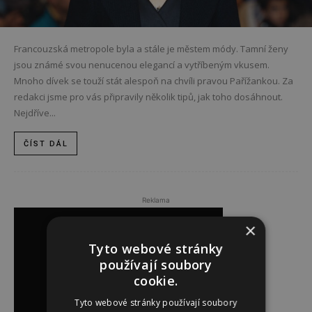
Francouzská metropole byla a stále je městem módy. Tamní ženy
jsou známé svou nenucenou elegancí a vytříbeným vkusem.
Mnoho dívek se touží stát alespoň na chvíli pravou Pařížankou. Za
redakci jsme pro vás připravily několik tipů, jak toho dosáhnout.
Nejdříve...
ČÍST DÁL
Reklama
×
Tyto webové stránky
používají soubory
cookie.
Tyto webové stránky používají soubory