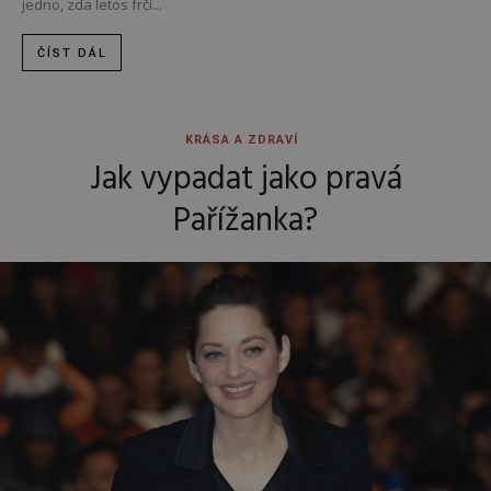
jedno, zda letos frčí...
ČÍST DÁL
KRÁSA A ZDRAVÍ
Jak vypadat jako pravá
Pařížanka?