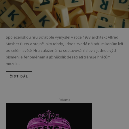
Společenskou hru Scrabble vymyslel v roce 1933 architekt Alfred
Mosher Butts a stejně jako tehdy, i dnes zvedá náladu milionům lidí
po celém světě. Hra založená na sestavování slov z jednotlivých
písmen je fenoménem a již několik desetiletí trénuje hráčům
mozek...
ČÍST DÁL
Reklama