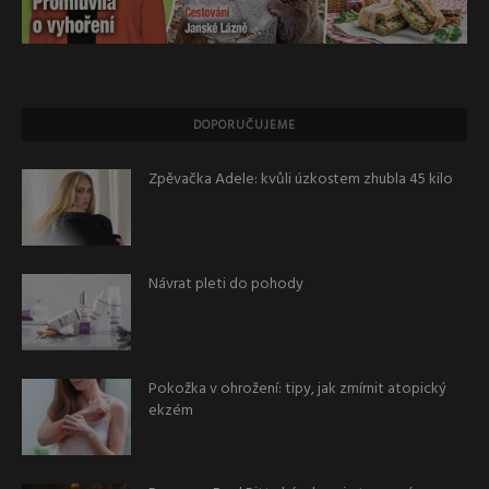
DOPORUČUJEME
Zpěvačka Adele: kvůli úzkostem zhubla 45 kilo
Návrat pleti do pohody
Pokožka v ohrožení: tipy, jak zmírnit atopický
ekzém