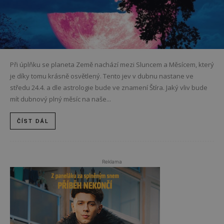
Při úplňku se planeta Země nachází mezi Sluncem a Měsícem, který
je díky tomu krásně osvětlený. Tento jev v dubnu nastane ve
středu 24.4. a dle astrologie bude ve znamení Štíra. Jaký vliv bude
mít dubnový plný měsíc na naše...
ČÍST DÁL
Reklama