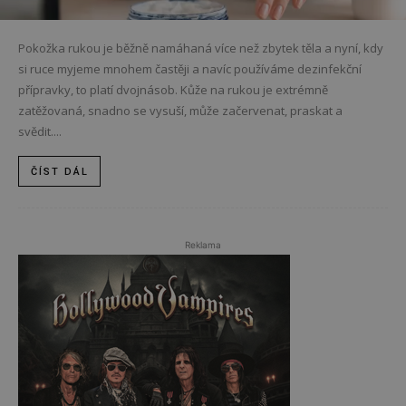
Pokožka rukou je běžně namáhaná více než zbytek těla a nyní, kdy
si ruce myjeme mnohem častěji a navíc používáme dezinfekční
přípravky, to platí dvojnásob. Kůže na rukou je extrémně
zatěžovaná, snadno se vysuší, může začervenat, praskat a
svědit....
ČÍST DÁL
Reklama