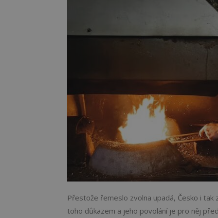
Přestože řemeslo zvolna upadá, Česko i tak 
toho důkazem a jeho povolání je pro něj před