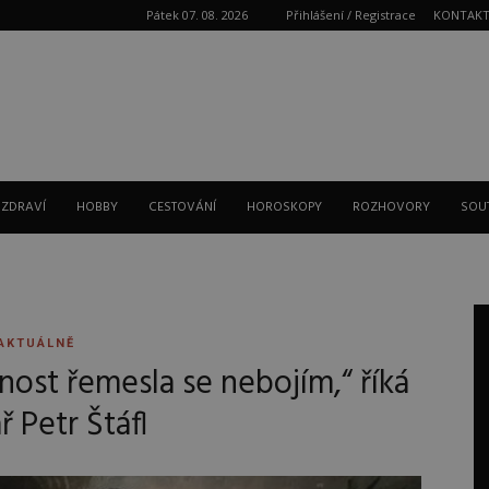
Pátek 07. 08. 2026
Přihlášení / Registrace
KONTAK
Reklama
 ZDRAVÍ
HOBBY
CESTOVÁNÍ
HOROSKOPY
ROZHOVORY
SOU
AKTUÁLNĚ
st řemesla se nebojím,“ říká
ř Petr Štáfl