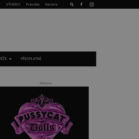
T
VÝHERCI
Pravidla
Kariéra
TĚŽE
PŘEDPLATNÉ
Reklama