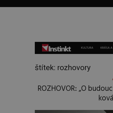
Instinkt
KULTURA
KRÁSA A
štítek: rozhovory
ROZHOVOR: „O budoucno
ková