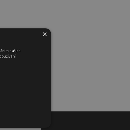
×
váním našich
používání