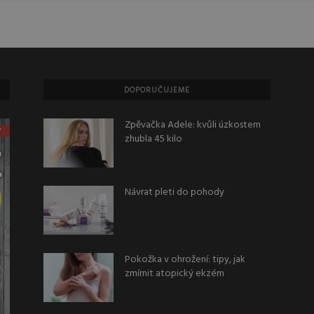
DOPORUČUJEME
Zpěvačka Adele: kvůli úzkostem
zhubla 45 kilo
Návrat pleti do pohody
Pokožka v ohrožení: tipy, jak
zmírnit atopický ekzém