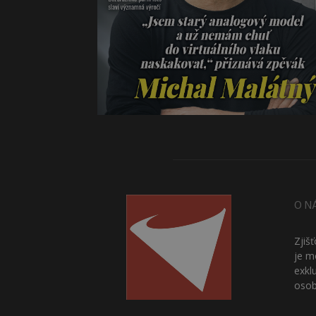
O N
Zjiš
je m
exkl
osob