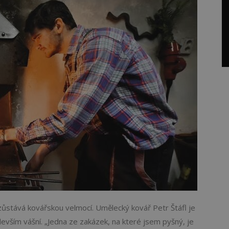
zůstává kovářskou velmocí. Umělecký kovář Petr Štáfl je
evším vášní. „Jedna ze zakázek, na které jsem pyšný, je