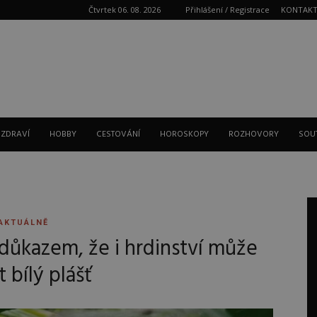
Čtvrtek 06. 08. 2026
Přihlášení / Registrace
KONTAK
Reklama
 ZDRAVÍ
HOBBY
CESTOVÁNÍ
HOROSKOPY
ROZHOVORY
SOU
AKTUÁLNĚ
důkazem, že i hrdinství může
t bílý plášť