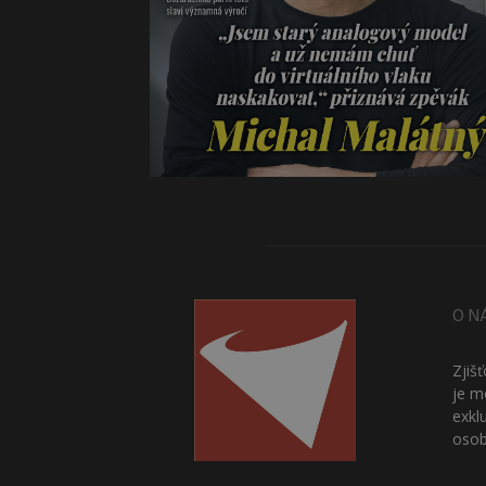
O N
Zjiš
je m
exkl
osob