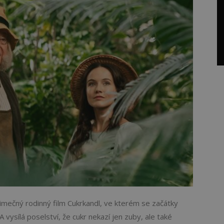
ýjimečný rodinný film Cukrkandl, ve kterém se začátky
vysílá poselství, že cukr nekazí jen zuby, ale také