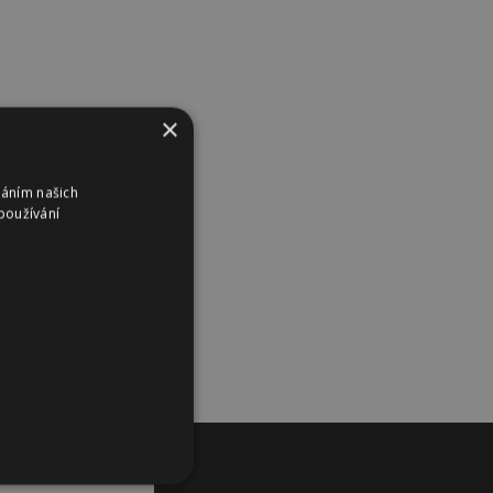
×
váním našich
používání