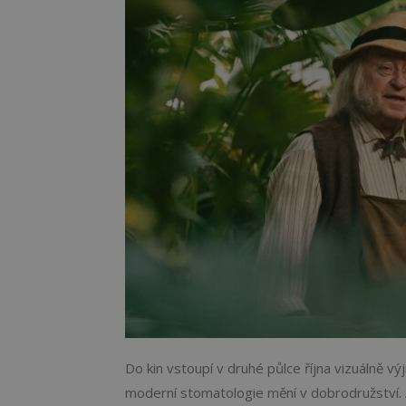
Do kin vstoupí v druhé půlce října vizuálně v
moderní stomatologie mění v dobrodružství. A 