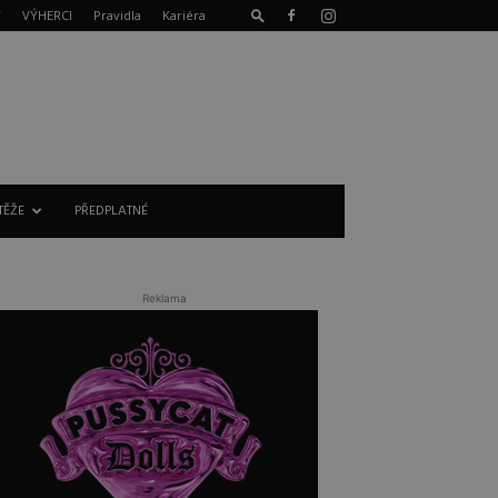
T
VÝHERCI
Pravidla
Kariéra
TĚŽE
PŘEDPLATNÉ
Reklama