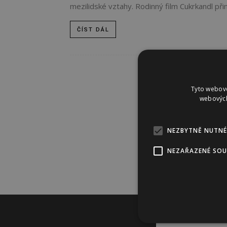
mezilidské vztahy. Rodinný film Cukrkandl při
ČÍST DÁL
Tyto webové
webových
NEZBYTNĚ NUTNÉ
NEZAŘAZENÉ SO