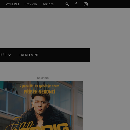
T
VÝHERCI
Pravidla
Kariéra
TĚŽE
PŘEDPLATNÉ
Reklama