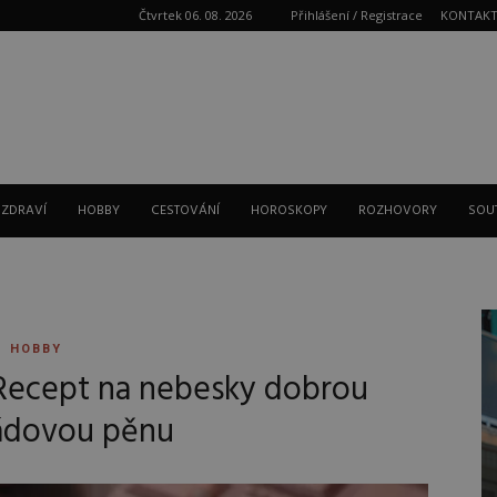
Čtvrtek 06. 08. 2026
Přihlášení / Registrace
KONTAK
Reklama
 ZDRAVÍ
HOBBY
CESTOVÁNÍ
HOROSKOPY
ROZHOVORY
SOU
HOBBY
Recept na nebesky dobrou
ádovou pěnu