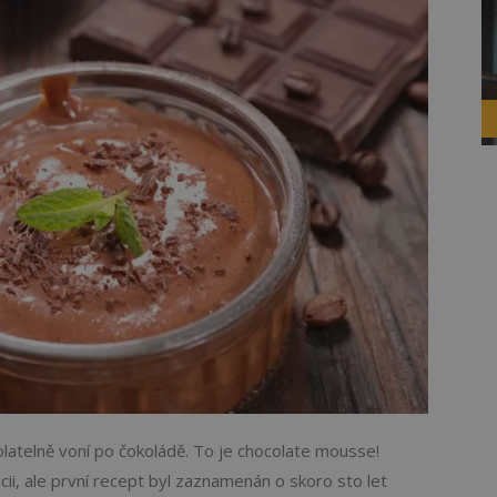
atelně voní po čokoládě. To je chocolate mousse!
cii, ale první recept byl zaznamenán o skoro sto let