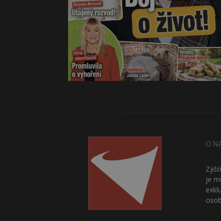
O N
Zjiš
je m
exkl
osob