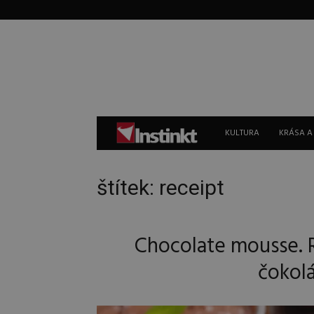
Instinkt
KULTURA
KRÁSA A
štítek: receipt
Chocolate mousse. 
čokol