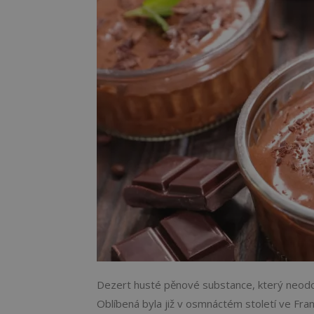
Dezert husté pěnové substance, který neodol
Oblíbená byla již v osmnáctém století ve Fran