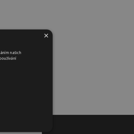
×
váním našich
používání