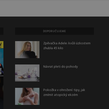
DOPORUČUJEME
Zpěvačka Adele: kvůli úzkostem
zhubla 45 kilo
Návrat pleti do pohody
Pokožka v ohrožení: tipy, jak
zmírnit atopický ekzém