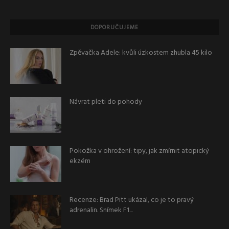
DOPORUČUJEME
Zpěvačka Adele: kvůli úzkostem zhubla 45 kilo
Návrat pleti do pohody
Pokožka v ohrožení: tipy, jak zmírnit atopický
ekzém
Recenze: Brad Pitt ukázal, co je to pravý
adrenalin. Snímek F1...