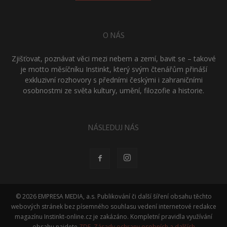
O NÁS
Zjišťovat, poznávat věci mezi nebem a zemí, bavit se – takové
je motto měsíčníku Instinkt, který svým čtenářům přináší
exkluzivní rozhovory s předními českými i zahraničními
osobnostmi ze světa kultury, umění, filozofie a historie.
NÁSLEDUJ NÁS
© 2026 EMPRESA MEDIA, a.s. Publikování či další šíření obsahu těchto
webových stránek bez písemného souhlasu vedení internetové redakce
magazínu Instinkt-online.cz je zakázáno. Kompletní pravidla využívání
obsahu najdete
ZDE
.
Zásady ochrany osobních a dalších