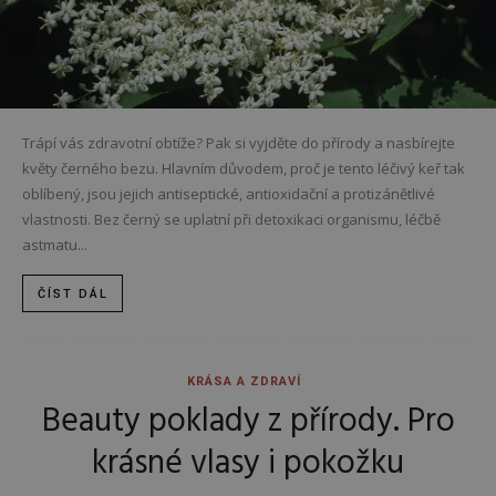
Trápí vás zdravotní obtíže? Pak si vyjděte do přírody a nasbírejte
květy černého bezu. Hlavním důvodem, proč je tento léčivý keř tak
oblíbený, jsou jejich antiseptické, antioxidační a protizánětlivé
vlastnosti. Bez černý se uplatní při detoxikaci organismu, léčbě
astmatu...
ČÍST DÁL
KRÁSA A ZDRAVÍ
Beauty poklady z přírody. Pro
krásné vlasy i pokožku