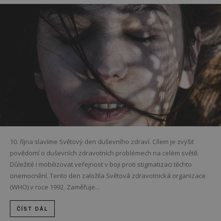
10. října slavíme Světový den duševního zdraví. Cílem je zvýšit
povědomí o duševních zdravotních problémech na celém světě.
Důležité i mobilizovat veřejnost v boji proti stigmatizaci těchto
onemocnění. Tento den založila Světová zdravotnická organizace
(WHO) v roce 1992. Zaměřuje...
ČÍST DÁL