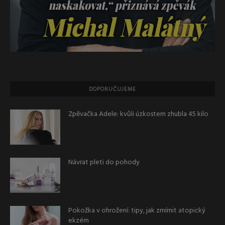
DOPORUČUJEME
Zpěvačka Adele: kvůli úzkostem zhubla 45 kilo
Návrat pleti do pohody
Pokožka v ohrožení: tipy, jak zmírnit atopický
ekzém