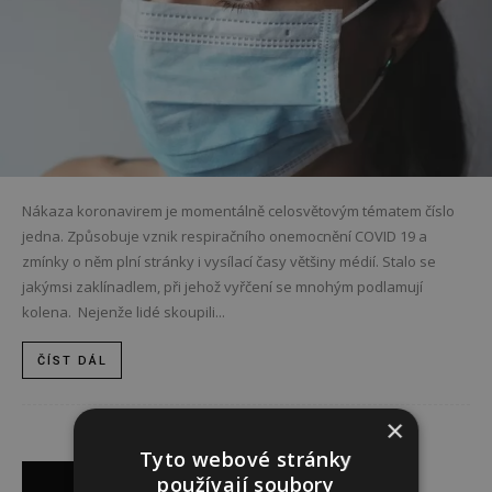
Nákaza koronavirem je momentálně celosvětovým tématem číslo
jedna. Způsobuje vznik respiračního onemocnění COVID 19 a
zmínky o něm plní stránky i vysílací časy většiny médií. Stalo se
jakýmsi zaklínadlem, při jehož vyřčení se mnohým podlamují
kolena. Nejenže lidé skoupili...
ČÍST DÁL
×
Reklama
Tyto webové stránky
používají soubory