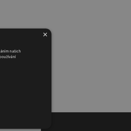
×
váním našich
používání