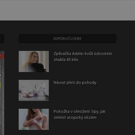
DOPORUČUJEME
Zpěvačka Adele: kvůli úzkostem
zhubla 45 kilo
Návrat pleti do pohody
Pokožka v ohrožení: tipy, jak
zmírnit atopický ekzém