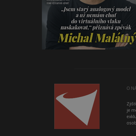
O N
Zjiš
je m
exkl
osob