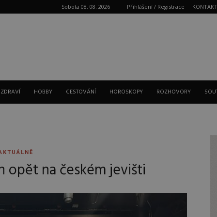
Sobota 08. 08. 2026
Přihlášení / Registrace
KONTAK
Reklama
 ZDRAVÍ
HOBBY
CESTOVÁNÍ
HOROSKOPY
ROZHOVORY
SOU
AKTUÁLNĚ
h opět na českém jevišti