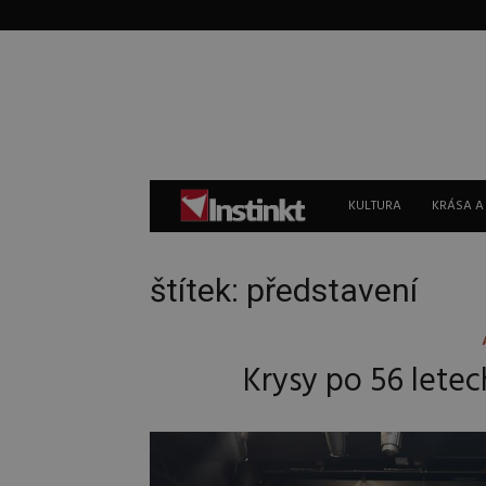
Instinkt
KULTURA
KRÁSA A
štítek: představení
Krysy po 56 letec