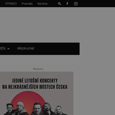
T
VÝHERCI
Pravidla
Kariéra
TĚŽE
PŘEDPLATNÉ
Reklama