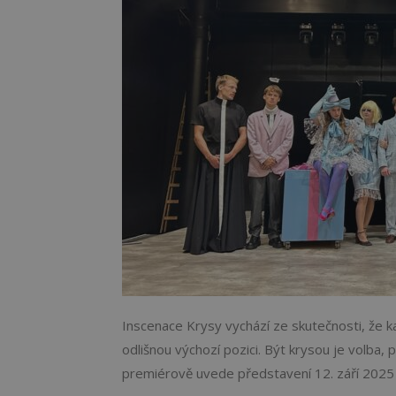
Inscenace Krysy vychází ze skutečnosti, že
odlišnou výchozí pozici. Být krysou je volba, 
premiérově uvede představení 12. září 2025 a 