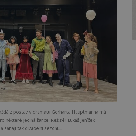
 každá z postav v dramatu Gerharta Hauptmanna má
pro některé jediná šance. Režisér Lukáš Jeníček
zahájí tak divadelní sezonu...