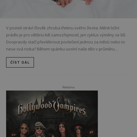
V posteli stráví člověk zhruba třetinu svého života. Měnit ložní
prádlo je pro většinu lidí samozřejmostí, jen cyklus výměny se liší.
Doopravdy stačí převléknout povlečení jednou za měsíc nebo to
nese svá rizika? Během spánku uvolní naše tělo v průměru...
ČÍST DÁL
Reklama