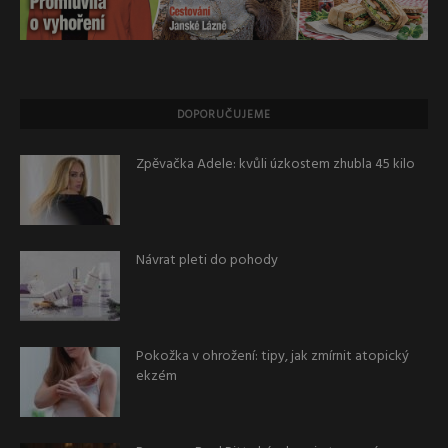
DOPORUČUJEME
Zpěvačka Adele: kvůli úzkostem zhubla 45 kilo
Návrat pleti do pohody
Pokožka v ohrožení: tipy, jak zmírnit atopický
ekzém