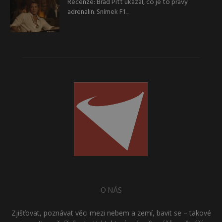
Recenze: Brad Pitt ukázal, co je to pravý
adrenalin. Snímek F1...
O NÁS
Zjišťovat, poznávat věci mezi nebem a zemí, bavit se – takové