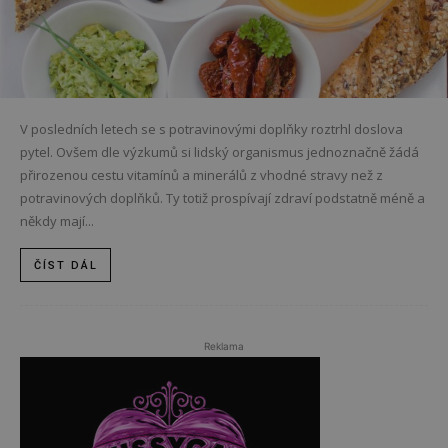
V posledních letech se s potravinovými doplňky roztrhl doslova
pytel. Ovšem dle výzkumů si lidský organismus jednoznačně žádá
přirozenou cestu vitamínů a minerálů z vhodné stravy než z
potravinových doplňků. Ty totiž prospívají zdraví podstatně méně a
někdy mají...
ČÍST DÁL
Reklama