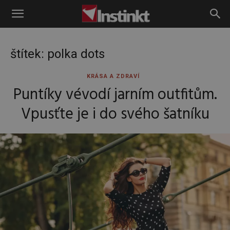
Instinkt
štítek: polka dots
KRÁSA A ZDRAVÍ
Puntíky vévodí jarním outfitům.
Vpusťte je i do svého šatníku