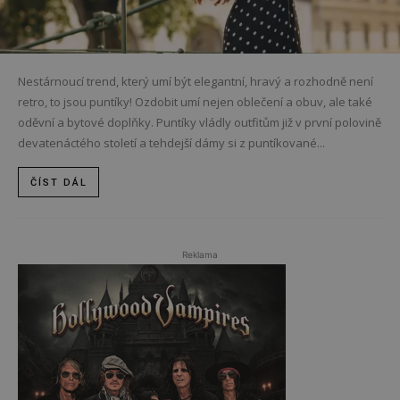
Nestárnoucí trend, který umí být elegantní, hravý a rozhodně není
retro, to jsou puntíky! Ozdobit umí nejen oblečení a obuv, ale také
oděvní a bytové doplňky. Puntíky vládly outfitům již v první polovině
devatenáctého století a tehdejší dámy si z puntíkované...
ČÍST DÁL
Reklama