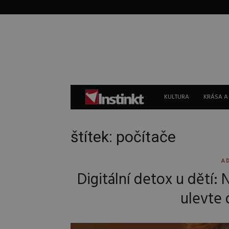
Instinkt
KULTURA
KRÁSA A
štítek: počítače
A
Digitální detox u dětí:
ulevte