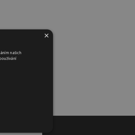
×
váním našich
používání