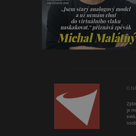
O N
Zjiš
je m
exkl
osob