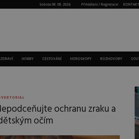
Sobota 08. 08. 2026
Přihlášení / Registrace
KONTAK
Reklama
 ZDRAVÍ
HOBBY
CESTOVÁNÍ
HOROSKOPY
ROZHOVORY
SOU
DVERTORIAL
 Nepodceňujte ochranu zraku a
 dětským očím