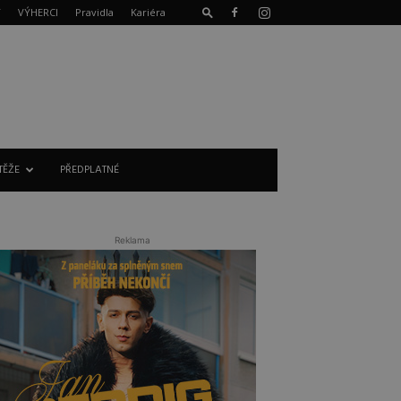
T
VÝHERCI
Pravidla
Kariéra
TĚŽE
PŘEDPLATNÉ
Reklama