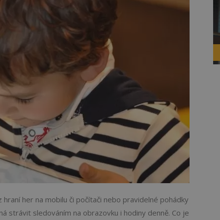
hraní her na mobilu či počítači nebo pravidelné pohádky
ná strávit sledováním na obrazovku i hodiny denně. Co je