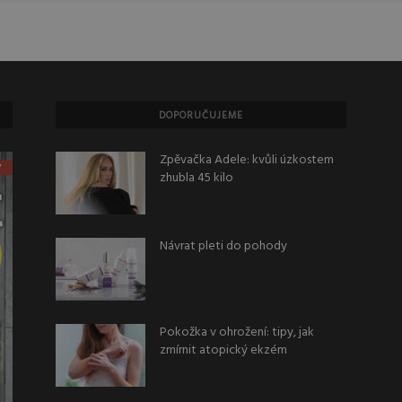
DOPORUČUJEME
Zpěvačka Adele: kvůli úzkostem
zhubla 45 kilo
Návrat pleti do pohody
Pokožka v ohrožení: tipy, jak
zmírnit atopický ekzém