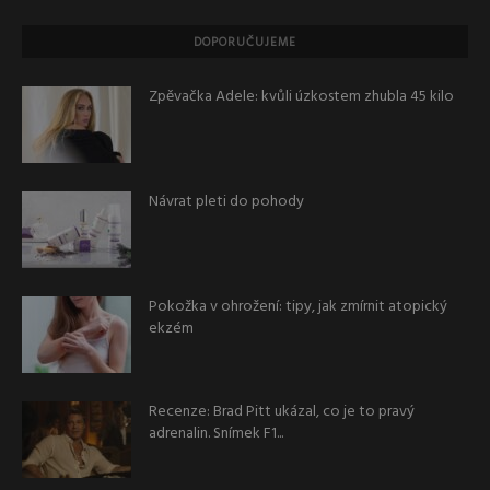
DOPORUČUJEME
Zpěvačka Adele: kvůli úzkostem zhubla 45 kilo
Návrat pleti do pohody
Pokožka v ohrožení: tipy, jak zmírnit atopický
ekzém
Recenze: Brad Pitt ukázal, co je to pravý
adrenalin. Snímek F1...