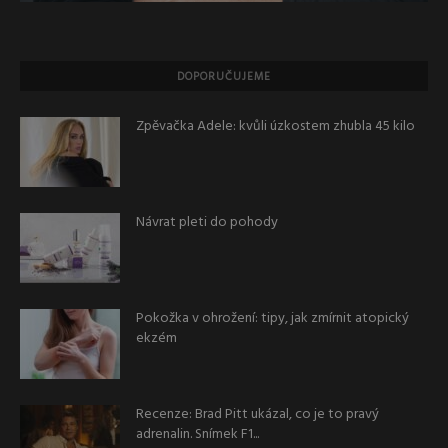
DOPORUČUJEME
Zpěvačka Adele: kvůli úzkostem zhubla 45 kilo
Návrat pleti do pohody
Pokožka v ohrožení: tipy, jak zmírnit atopický
ekzém
Recenze: Brad Pitt ukázal, co je to pravý
adrenalin. Snímek F1...