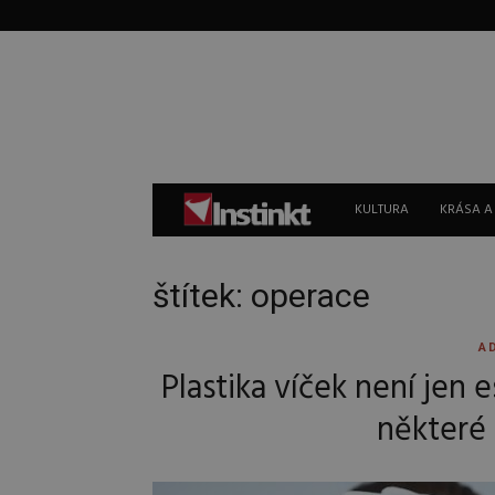
Instinkt
KULTURA
KRÁSA A
štítek: operace
A
Plastika víček není jen 
některé