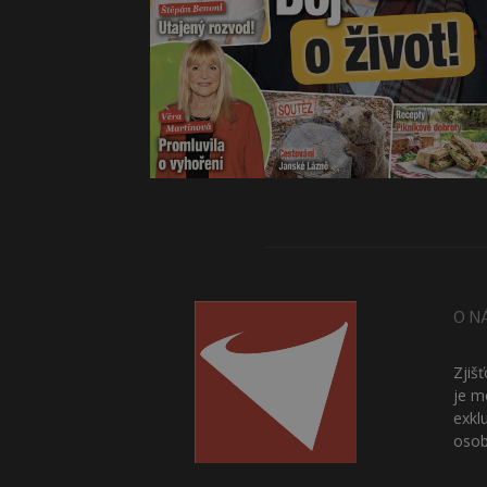
O N
Zjiš
je m
exkl
osob