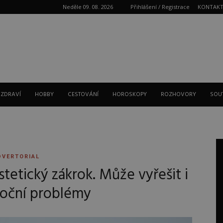
Neděle 09. 08. 2026
Přihlášení / Registrace
KONTAK
Reklama
 ZDRAVÍ
HOBBY
CESTOVÁNÍ
HOROSKOPY
ROZHOVORY
SOU
DVERTORIAL
estetický zákrok. Může vyřešit i
 oční problémy