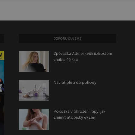
DOPORUČUJEME
Zpěvačka Adele: kvůli úzkostem
zhubla 45 kilo
Návrat pleti do pohody
Pokožka v ohrožení: tipy, jak
zmírnit atopický ekzém