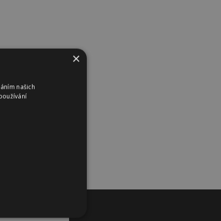
×
váním našich
používání