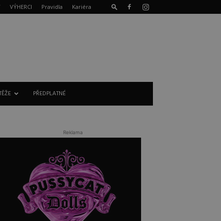
T
VÝHERCI
Pravidla
Kariéra
TĚŽE
PŘEDPLATNÉ
Reklama