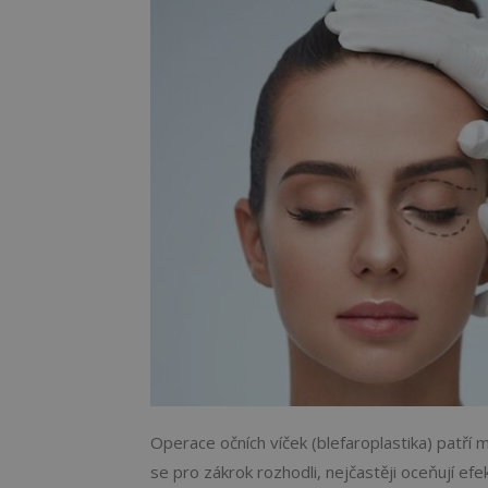
Operace očních víček (blefaroplastika) patří me
se pro zákrok rozhodli, nejčastěji oceňují efe