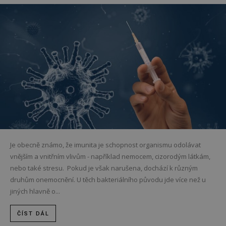
Je obecně známo, že imunita je schopnost organismu odolávat
vnějším a vnitřním vlivům - například nemocem, cizorodým látkám,
nebo také stresu. Pokud je však narušena, dochází k různým
druhům onemocnění. U těch bakteriálního původu jde více než u
jiných hlavně o...
ČÍST DÁL