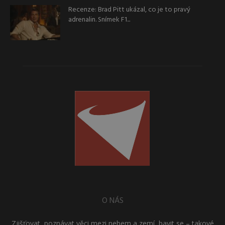
Recenze: Brad Pitt ukázal, co je to pravý
adrenalin. Snímek F1...
O NÁS
Zjišťovat, poznávat věci mezi nebem a zemí, bavit se – takové