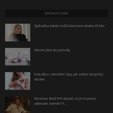
DOPORUČUJEME
Zpěvačka Adele: kvůli úzkostem zhubla 45 kilo
Návrat pleti do pohody
Pokožka v ohrožení: tipy, jak zmírnit atopický
ekzém
Recenze: Brad Pitt ukázal, co je to pravý
adrenalin. Snímek F1...