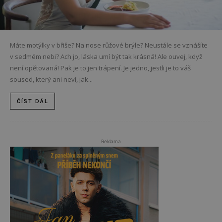
Máte motýlky v břiše? Na nose růžové brýle? Neustále se vznášíte
v sedmém nebi? Ach jo, láska umí být tak krásná! Ale ouvej, když
není opětovaná! Pak je to jen trápení. Je jedno, jestli je to váš
soused, který ani neví, jak...
ČÍST DÁL
Reklama