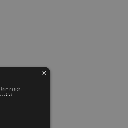
×
váním našich
používání