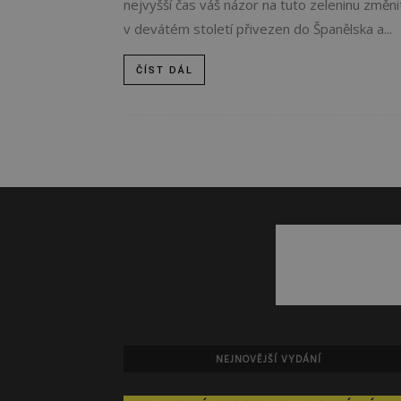
nejvyšší čas váš názor na tuto zeleninu změni
v devátém století přivezen do Španělska a...
ČÍST DÁL
NEJNOVĚJŠÍ VYDÁNÍ