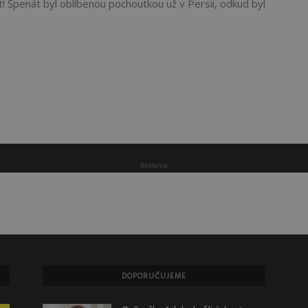
t! Špenát byl oblíbenou pochoutkou už v Persii, odkud byl
Reklama
DOPORUČUJEME