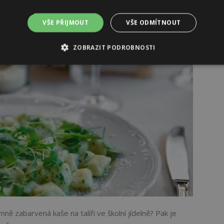
VŠE PŘIJMOUT
VŠE ODMÍTNOUT
ZOBRAZIT PODROBNOSTI
ě zabarvená kaše na talíři ve školní jídelně? Pak je