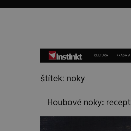
Instinkt
KULTURA
KRÁSA A
štítek: noky
Houbové noky: recept 