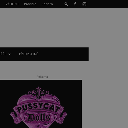
T
VÝHERCI
Pravidla
Kariéra
TĚŽE
PŘEDPLATNÉ
Reklama