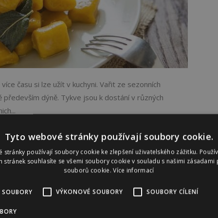
íce času si lze užít v kuchyni. Vařit ze sezonních
ně především dýně. Tykve jsou k dostání v různých
ich...
Tyto webové stránky používají soubory cookie.
 stránky používají soubory cookie ke zlepšení uživatelského zážitku. Použí
 stránek souhlasíte se všemi soubory cookie v souladu s našimi zásadami 
souborů cookie.
Více informací
HOBBY
 SOUBORY
VÝKONOVÉ SOUBORY
SOUBORY CÍLENÍ
 smetanovo-sýrové omáčce
UBORY