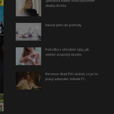
Zpěvačka Adele: kvůli úzkostem
zhubla 45 kilo
Návrat pleti do pohody
Pokožka v ohrožení: tipy, jak
zmírnit atopický ekzém
Recenze: Brad Pitt ukázal, co je to
pravý adrenalin. Snímek F1...