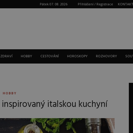
Pátek 07. 08. 2026
Přihlášení / Registrace
KONTAK
Reklama
 ZDRAVÍ
HOBBY
CESTOVÁNÍ
HOROSKOPY
ROZHOVORY
SOU
HOBBY
inspirovaný italskou kuchyní