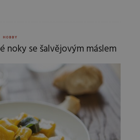
HOBBY
vé noky se šalvějovým máslem