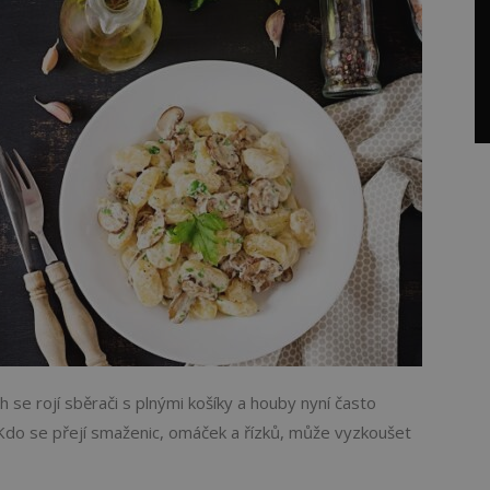
ch se rojí sběrači s plnými košíky a houby nyní často
Kdo se přejí smaženic, omáček a řízků, může vyzkoušet