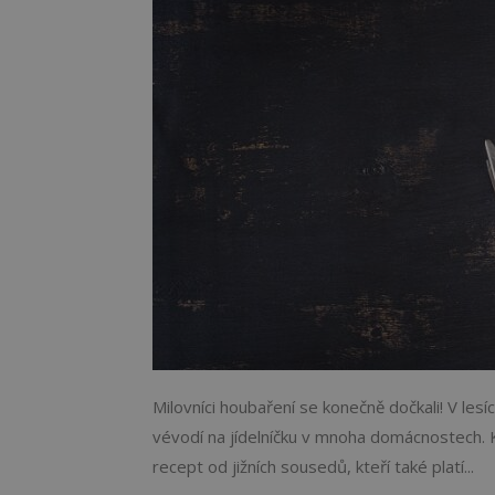
Milovníci houbaření se konečně dočkali! V lesí
vévodí na jídelníčku v mnoha domácnostech. 
recept od jižních sousedů, kteří také platí...