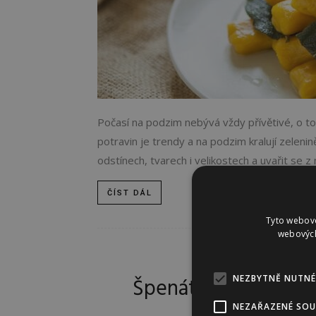
Počasí na podzim nebývá vždy přívětivé, o to v
potravin je trendy a na podzim kralují zeleni
odstínech, tvarech i velikostech a uvařit se z n
ČÍST DÁL
Tyto webové
webových
NEZBYTNĚ NUTNÉ
Špenátové noky ve
NEZAŘAZENÉ SO