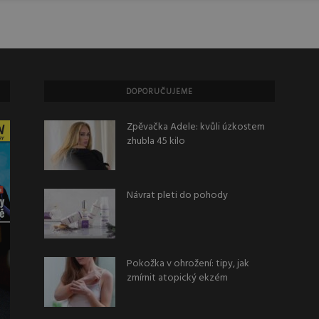
DOPORUČUJEME
Zpěvačka Adele: kvůli úzkostem
zhubla 45 kilo
Návrat pleti do pohody
Pokožka v ohrožení: tipy, jak
zmírnit atopický ekzém