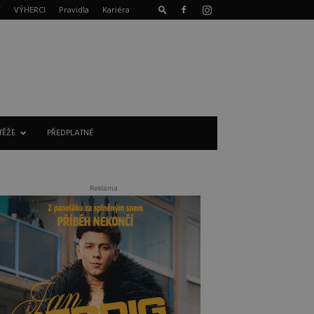
T
VÝHERCI
Pravidla
Kariéra
TĚŽE
PŘEDPLATNÉ
Reklama