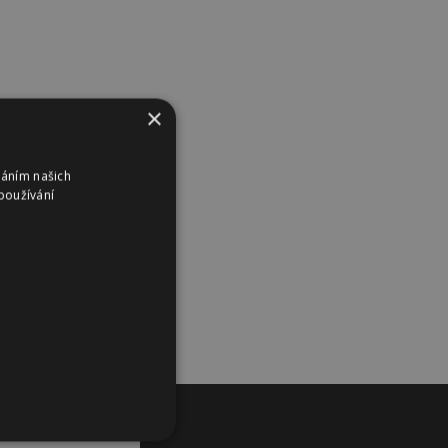
×
váním našich
používání