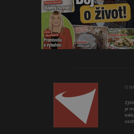
O N
Zjiš
je m
exkl
osob