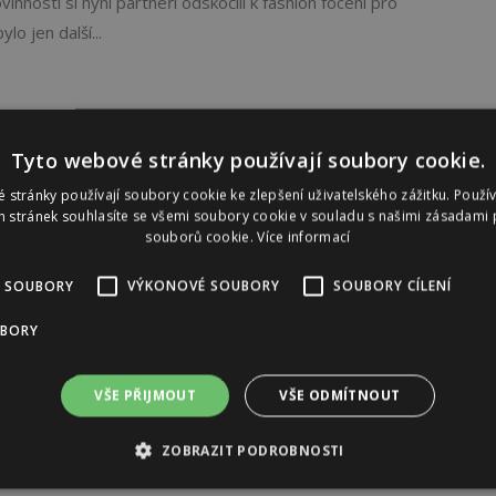
nností si nyní partneři odskočili k fashion focení pro
o jen další...
Tyto webové stránky používají soubory cookie.
 stránky používají soubory cookie ke zlepšení uživatelského zážitku. Použí
 stránek souhlasíte se všemi soubory cookie v souladu s našimi zásadami 
souborů cookie.
Více informací
 SOUBORY
VÝKONOVÉ SOUBORY
SOUBORY CÍLENÍ
UBORY
VŠE PŘIJMOUT
VŠE ODMÍTNOUT
ZOBRAZIT PODROBNOSTI
Reklama