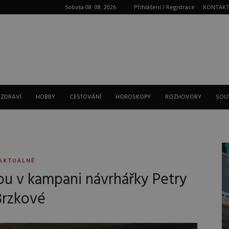
Sobota 08. 08. 2026
Přihlášení / Registrace
KONTAK
Reklama
 ZDRAVÍ
HOBBY
CESTOVÁNÍ
HOROSKOPY
ROZHOVORY
SOU
AKTUÁLNĚ
ou v kampani návrhářky Petry
Brzkové