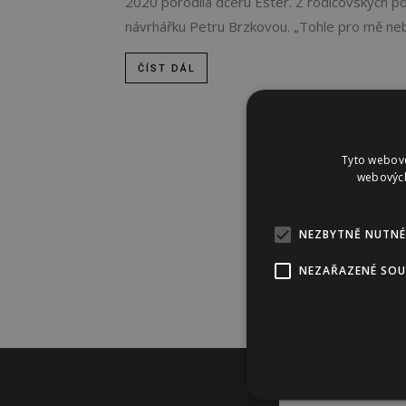
2020 porodila dceru Ester. Z rodičovských povi
návrhářku Petru Brzkovou. „Tohle pro mě nebyl
ČÍST DÁL
Tyto webové
webových
NEZBYTNĚ NUTNÉ
NEZAŘAZENÉ SO