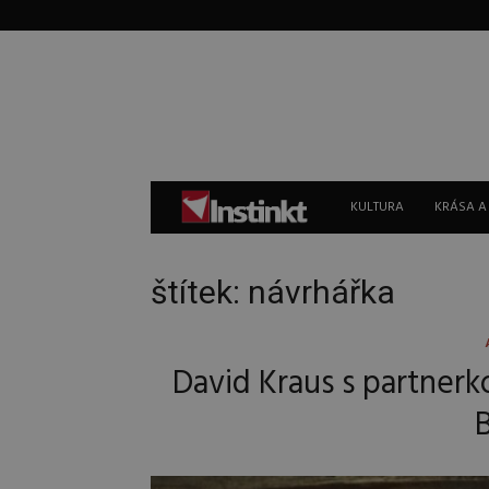
Instinkt
KULTURA
KRÁSA A
štítek: návrhářka
David Kraus s partnerk