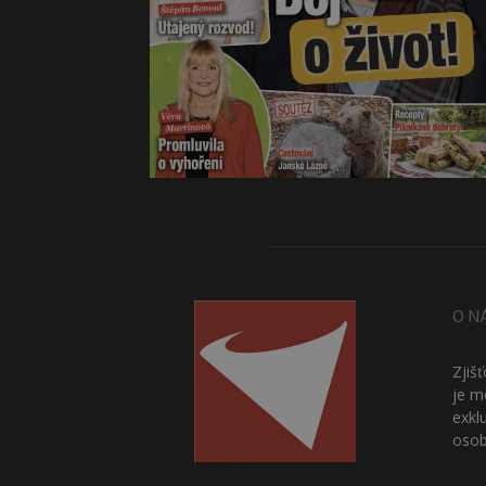
O N
Zjiš
je m
exkl
osob