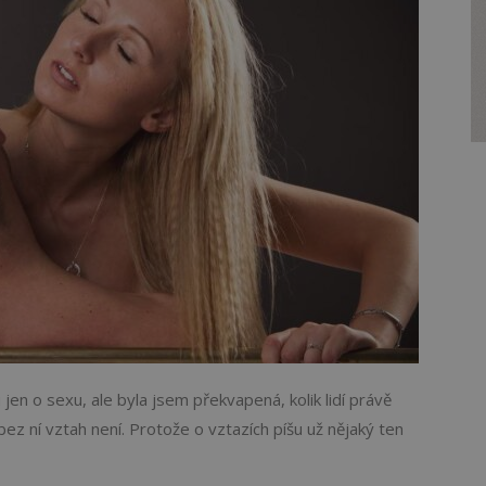
jen o sexu, ale byla jsem překvapená, kolik lidí právě
ez ní vztah není. Protože o vztazích píšu už nějaký ten