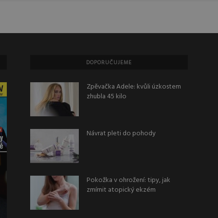
DOPORUČUJEME
Zpěvačka Adele: kvůli úzkostem
zhubla 45 kilo
Návrat pleti do pohody
Pokožka v ohrožení: tipy, jak
zmírnit atopický ekzém