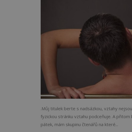
.Můj titulek berte s nadsázkou, vztahy nejsou 
fyzickou stránku vztahu podceňuje. A přitom b
pátek, mám skupinu čtenářů na které...