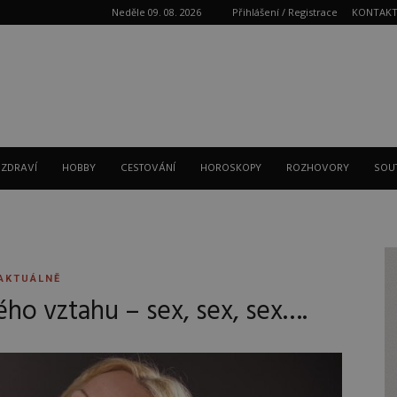
Neděle 09. 08. 2026
Přihlášení / Registrace
KONTAK
Reklama
 ZDRAVÍ
HOBBY
CESTOVÁNÍ
HOROSKOPY
ROZHOVORY
SOU
AKTUÁLNĚ
ého vztahu – sex, sex, sex….