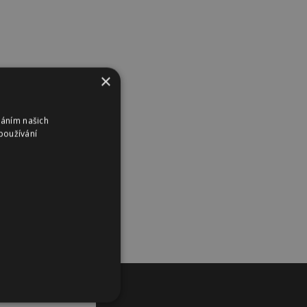
×
váním našich
používání