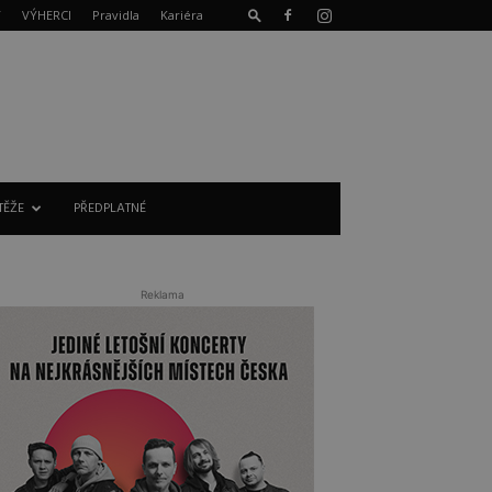
T
VÝHERCI
Pravidla
Kariéra
TĚŽE
PŘEDPLATNÉ
Reklama