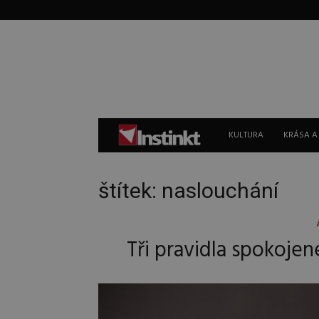
Instinkt
KULTURA
KRÁSA A
štítek: naslouchání
Tři pravidla spokojen