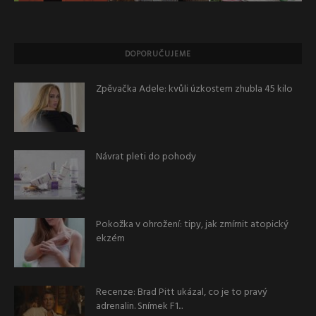
DOPORUČUJEME
Zpěvačka Adele: kvůli úzkostem zhubla 45 kilo
Návrat pleti do pohody
Pokožka v ohrožení: tipy, jak zmírnit atopický
ekzém
Recenze: Brad Pitt ukázal, co je to pravý
adrenalin. Snímek F1...