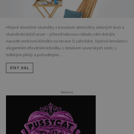
Hřejivé slunečné okamžiky s kouskem atmosféry zelených lesů a
skandinávských jezer – přesně takovou náladu vám dokáže
navodit venkovní křesílko na terase či zahrádce. Stylové lenošení v
elegantním dřevěném křesílku s dotekem severských zemí, s
měkkými plédy a pohodlnými...
ČÍST DÁL
Reklama