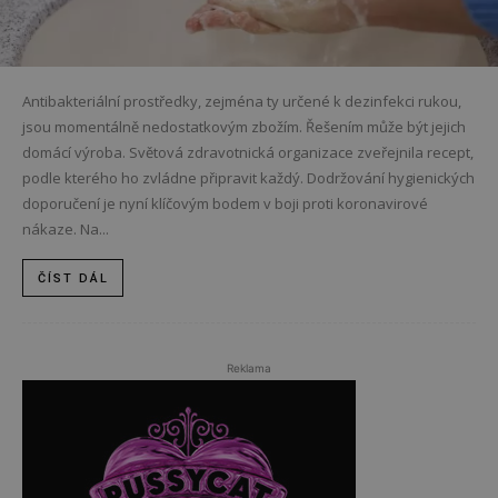
Antibakteriální prostředky, zejména ty určené k dezinfekci rukou,
jsou momentálně nedostatkovým zbožím. Řešením může být jejich
domácí výroba. Světová zdravotnická organizace zveřejnila recept,
podle kterého ho zvládne připravit každý. Dodržování hygienických
doporučení je nyní klíčovým bodem v boji proti koronavirové
nákaze. Na...
ČÍST DÁL
Reklama