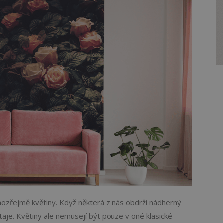
amozřejmě květiny. Když některá z nás obdrží nádherný
taje. Květiny ale nemusejí být pouze v oné klasické