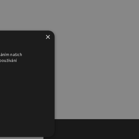
×
váním našich
používání