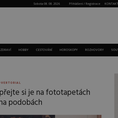
Sobota 08. 08. 2026
Přihlášení / Registrace
KONTAK
Reklama
 ZDRAVÍ
HOBBY
CESTOVÁNÍ
HOROSKOPY
ROZHOVORY
SOU
DVERTORIAL
řejte si je na fototapetách
ha podobách