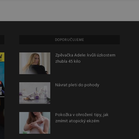
DOPORUČUJEME
Zpěvačka Adele: kvůli úzkostem
zhubla 45 kilo
Návrat pleti do pohody
Pokožka v ohrožení: tipy, jak
zmírnit atopický ekzém