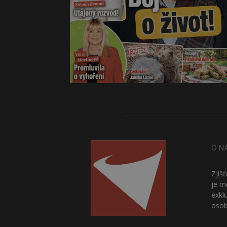
O N
Zjiš
je m
exkl
osob