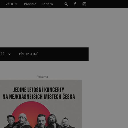
T
VÝHERCI
Pravidla
Kariéra
TĚŽE
PŘEDPLATNÉ
Reklama