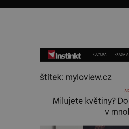
Instinkt
KULTURA
KRÁSA A
štítek: myloview.cz
A
Milujete květiny? Dop
v mno