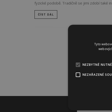
fyzické podobě. Tradičně se jimi zdobí také int
ČÍST DÁL
Tyto webové
webových
NEZBYTNĚ NUTNÉ
NEZAŘAZENÉ SO