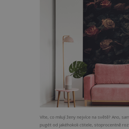
Víte, co milují ženy nejvíce na světě? Ano, s
pugét od jakéhokoli ctitele, stoprocentně roz