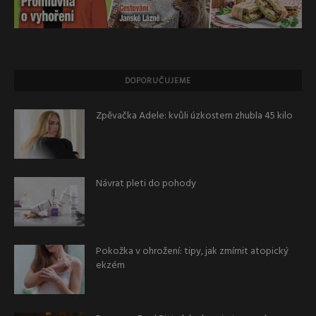
DOPORUČUJEME
Zpěvačka Adele: kvůli úzkostem zhubla 45 kilo
Návrat pleti do pohody
Pokožka v ohrožení: tipy, jak zmírnit atopický
ekzém