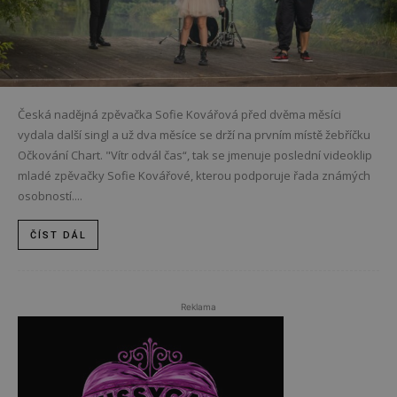
Česká nadějná zpěvačka Sofie Kovářová před dvěma měsíci
vydala další singl a už dva měsíce se drží na prvním místě žebříčku
Očkování Chart. "Vítr odvál čas“, tak se jmenuje poslední videoklip
mladé zpěvačky Sofie Kovářové, kterou podporuje řada známých
osobností....
ČÍST DÁL
Reklama