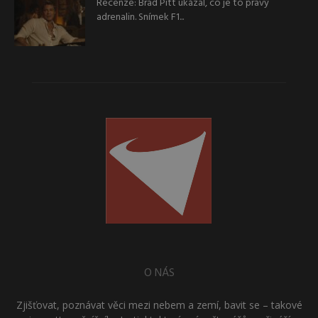
Recenze: Brad Pitt ukázal, co je to pravý
adrenalin. Snímek F1...
O NÁS
Zjišťovat, poznávat věci mezi nebem a zemí, bavit se – takové