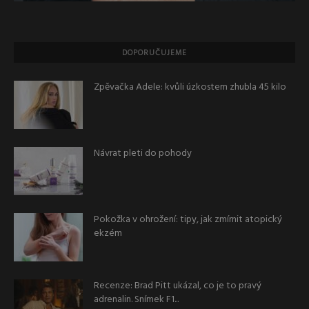
DOPORUČUJEME
Zpěvačka Adele: kvůli úzkostem zhubla 45 kilo
Návrat pleti do pohody
Pokožka v ohrožení: tipy, jak zmírnit atopický
ekzém
Recenze: Brad Pitt ukázal, co je to pravý
adrenalin. Snímek F1...