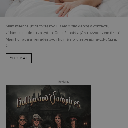
Mám milence, již tři čtvrtě roku. Jsem s ním denně v kontaktu,
vídáme se jednou za týden. On je ženatý a já v rozvodovém řízení.
Mám ho ráda a nejraději bych ho měla pro sebe již navždy. Cítím,
že...
ČÍST DÁL
Reklama