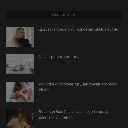
DOPORUČUJEME
Zpěvačka Adele: kvůli úzkostem zhubla 45 kilo
Návrat pleti do pohody
Pokožka v ohrožení: tipy, jak zmírnit atopický
ekzém
Recenze: Brad Pitt ukázal, co je to pravý
adrenalin. Snímek F1...