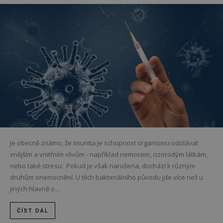
Je obecně známo, že imunita je schopnost organismu odolávat
vnějším a vnitřním vlivům - například nemocem, cizorodým látkám,
nebo také stresu. Pokud je však narušena, dochází k různým
druhům onemocnění. U těch bakteriálního původu jde více než u
jiných hlavně o...
ČÍST DÁL