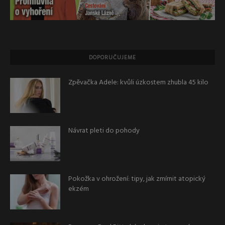
DOPORUČUJEME
Zpěvačka Adele: kvůli úzkostem zhubla 45 kilo
Návrat pleti do pohody
Pokožka v ohrožení: tipy, jak zmírnit atopický
ekzém