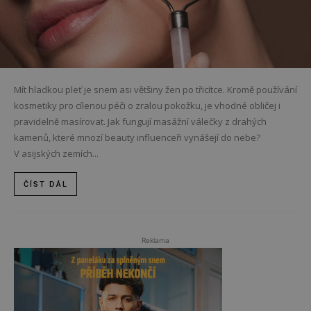
Mít hladkou pleť je snem asi většiny žen po třicítce. Kromě používání
kosmetiky pro cílenou péči o zralou pokožku, je vhodné obličej i
pravidelně masírovat. Jak fungují masážní válečky z drahých
kamenů, které mnozí beauty influenceři vynášejí do nebe?
V asijských zemích...
ČÍST DÁL
Reklama