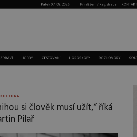
Pátek 07. 08. 2026
Přihlášení / Registrace
KONTAK
Reklama
 ZDRAVÍ
HOBBY
CESTOVÁNÍ
HOROSKOPY
ROZHOVORY
SOU
KULTURA
ihou si člověk musí užít,“ říká
rtin Pilař