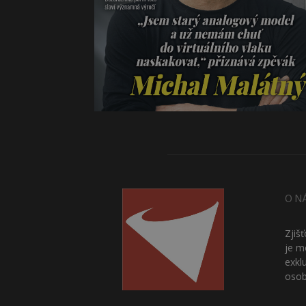
O N
Zjiš
je m
exkl
osob