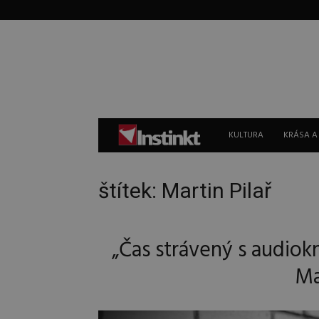
Instinkt
KULTURA
KRÁSA A
štítek: Martin Pilař
„Čas strávený s audiokn
Ma