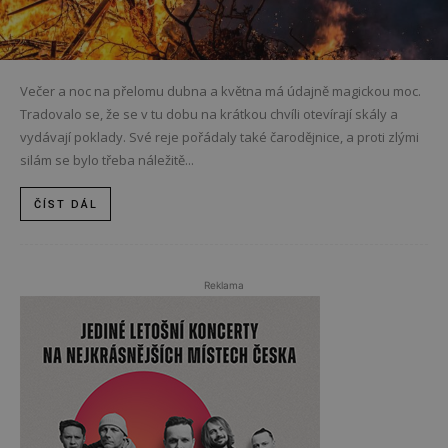
Večer a noc na přelomu dubna a května má údajně magickou moc.
Tradovalo se, že se v tu dobu na krátkou chvíli otevírají skály a
vydávají poklady. Své reje pořádaly také čarodějnice, a proti zlými
silám se bylo třeba náležitě...
ČÍST DÁL
Reklama