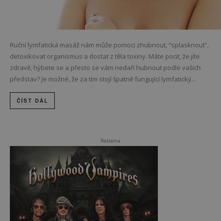
Ruční lymfatická masáž nám může pomoci zhubnout, “splasknout”,
detoxikovat organismus a dostat z těla toxiny. Máte pocit, že jíte
zdravě, hýbete se a přesto se vám nedaří hubnout podle vašich
představ? Je možné, že za tím stojí špatně fungující lymfatický...
ČÍST DÁL
Reklama