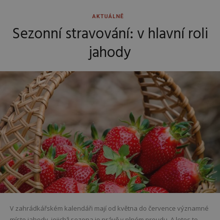
AKTUÁLNĚ
Sezonní stravování: v hlavní roli
jahody
V zahrádkářském kalendáři mají od května do července významné
místo jahody, jejichž sezona je právě v plném proudu. A letos to