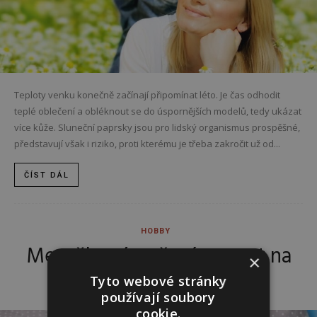
Teploty venku konečně začínají připomínat léto. Je čas odhodit
teplé oblečení a obléknout se do úspornějších modelů, tedy ukázat
více kůže. Sluneční paprsky jsou pro lidský organismus prospěšné,
představují však i riziko, proti kterému je třeba zakročit už od...
ČÍST DÁL
HOBBY
Meruňkové pečení: recept na
×
francouzský koláč
Tyto webové stránky
používají soubory
cookie.