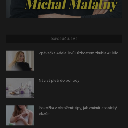
DOPORUČUJEME
Zpěvačka Adele: kvůli úzkostem zhubla 45 kilo
Návrat pleti do pohody
Pokožka v ohrožení: tipy, jak zmírnit atopický
ekzém