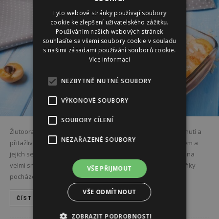
Tyto webové stránky používají soubory
cookie ke zlepšení uživatelského zážitku.
Používáním našich webových stránek
souhlasíte se všemi soubory cookie v souladu
s našimi zásadami používání souborů cookie.
Více informací
NEZBYTNĚ NUTNÉ SOUBORY
VÝKONOVÉ SOUBORY
SOUBORY CÍLENÍ
Žlutooranžové ovoce láká nejen barvou, ale také sladkou chutí a
NEZAŘAZENÉ SOUBORY
přitažlivou vůní. Meruňky jsou velmi oblíbeným letním ovocem a
jejich sezóna je nyní v plném proudu. Přinášíme vám recept na
velmi snadný a oblíbený francouzský koláč clafoutis. Meruňky
VŠE PŘIJMOUT
pocházejí podobně jako...
VŠE ODMÍTNOUT
ČÍST DÁL
ZOBRAZIT PODROBNOSTI