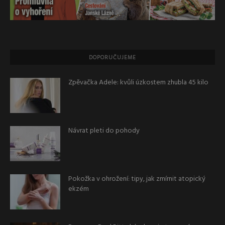
DOPORUČUJEME
Zpěvačka Adele: kvůli úzkostem zhubla 45 kilo
Návrat pleti do pohody
Pokožka v ohrožení: tipy, jak zmírnit atopický
ekzém