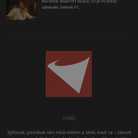
Recenze: Brad Pitt ukázal, co je to pravý
adrenalin. Snímek F1...
O NÁS
Zjišťovat, poznávat věci mezi nebem a zemí, bavit se – takové