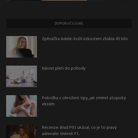
DOPORUČUJEME
Zpěvačka Adele: kvůli úzkostem zhubla 45 kilo
Návrat pleti do pohody
Pokožka v ohrožení: tipy, jak zmírnit atopický
ekzém
Recenze: Brad Pitt ukázal, co je to pravý
adrenalin. Snímek F1...