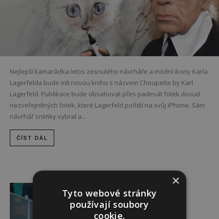
Nejlepší kamarádka letos zesnulého návrháře a módní ikony Karla
Lagerfelda bude mít novou knihu s názvem Choupette by Karl
Lagerfeld. Publikace bude obsahovat přes padesát fotek dosud
nezveřejněných fotek, které Lagerfeld pořídil na svůj iPhone. Sám
návrhář snímky vybral a...
ČÍST DÁL
×
Reklama
Tyto webové stránky
používají soubory
cookie.