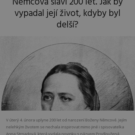
Němcová slaví 200 let. Jak by
vypadal její život, kdyby byl
delší?
V úterý 4. února uplyne 200 let od narození Boženy Němcové. Jejím
nelehkým životem se nechala inspirovat mimo jiné i spisovatelka
Anna Strnadová, která vydala novinku s názvem Prodloužená