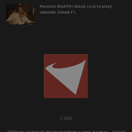
Recenze: Brad Pitt ukázal, co je to pravý
adrenalin. Snímek F1...
O NÁS
Zjišťovat, poznávat věci mezi nebem a zemí, bavit se – takové