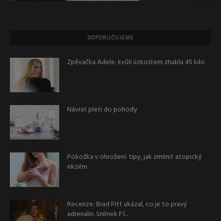
DOPORUČUJEME
Zpěvačka Adele: kvůli úzkostem zhubla 45 kilo
Návrat pleti do pohody
Pokožka v ohrožení: tipy, jak zmírnit atopický
ekzém
Recenze: Brad Pitt ukázal, co je to pravý
adrenalin. Snímek F1...