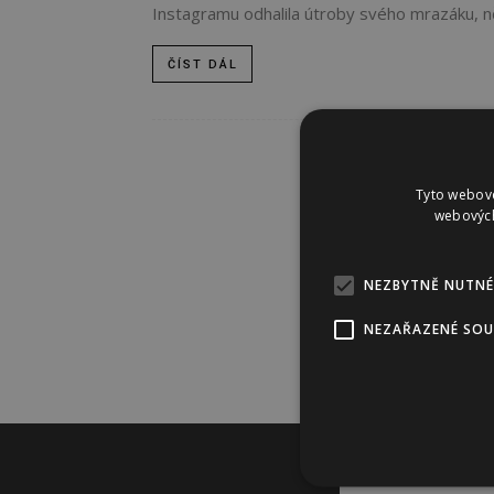
Instagramu odhalila útroby svého mrazáku, něko
ČÍST DÁL
Tyto webové
webových
NEZBYTNĚ NUTNÉ
NEZAŘAZENÉ SO