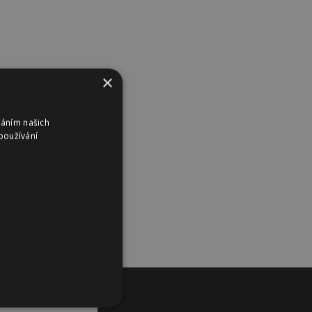
×
váním našich
používání