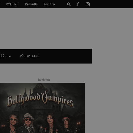
T
VÝHERCI
Pravidla
Kariéra
TĚŽE
PŘEDPLATNÉ
Reklama