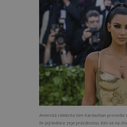
Americká celebrita Kim Kardashian provedla sv
že její lednice zeje prázdnotou. Kim se na chv