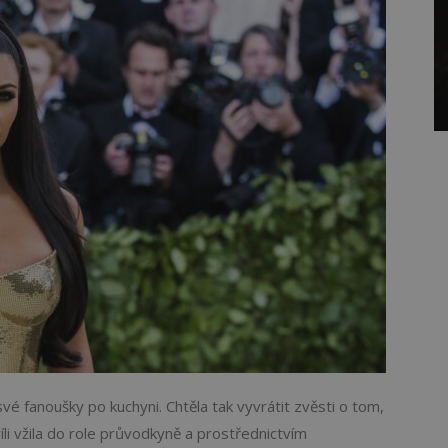
é fanoušky po kuchyni. Chtěla tak vyvrátit zvěsti o tom,
íli vžila do role průvodkyně a prostřednictvím