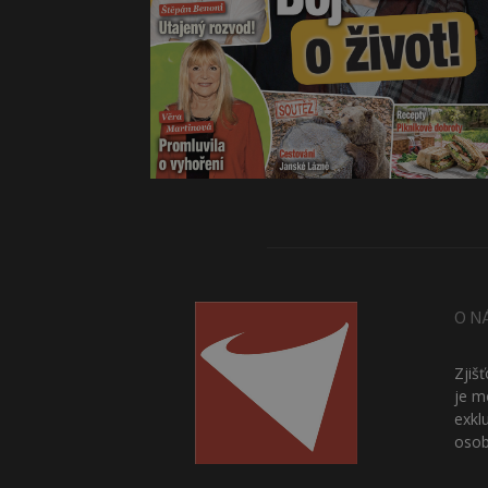
O N
Zjiš
je m
exkl
osob