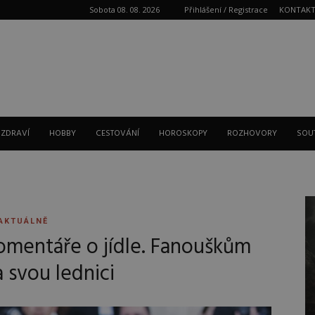
Sobota 08. 08. 2026
Přihlášení / Registrace
KONTAK
Reklama
 ZDRAVÍ
HOBBY
CESTOVÁNÍ
HOROSKOPY
ROZHOVORY
SOU
AKTUÁLNĚ
komentáře o jídle. Fanouškům
a svou lednici