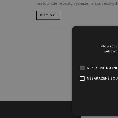
cestou, kde recepty vycházejí z ájurvédských p
ČÍST DÁL
Tyto webové
webových
NEZBYTNĚ NUTNÉ
NEZAŘAZENÉ SO