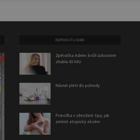
DOPORUČUJEME
Zpěvačka Adele: kvůli úzkostem
zhubla 45 kilo
Návrat pleti do pohody
Pokožka v ohrožení: tipy, jak
zmírnit atopický ekzém