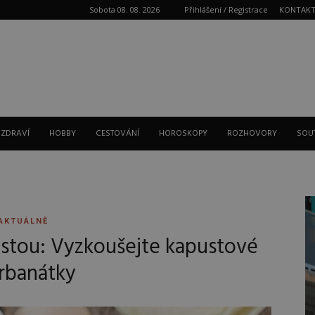
Sobota 08. 08. 2026
Přihlášení / Registrace
KONTAK
Reklama
 ZDRAVÍ
HOBBY
CESTOVÁNÍ
HOROSKOPY
ROZHOVORY
SOU
AKTUÁLNĚ
stou: Vyzkoušejte kapustové
rbanátky