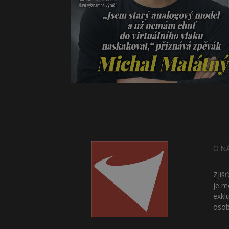
O N
Zjiš
je m
exkl
osob