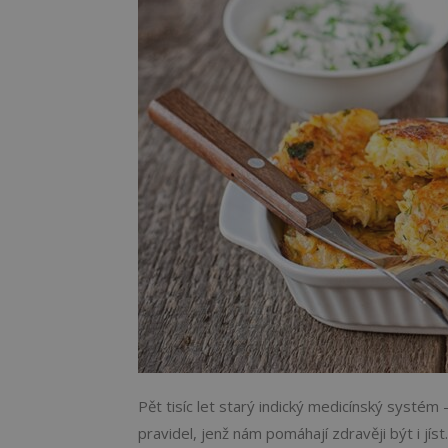
Pět tisíc let starý indický medicínský systém
pravidel, jenž nám pomáhají zdravěji být i jís