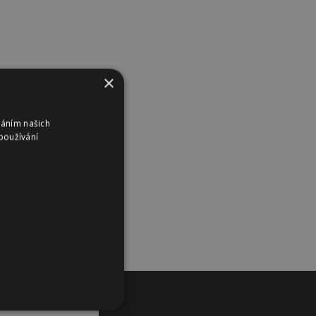
×
váním našich
používání