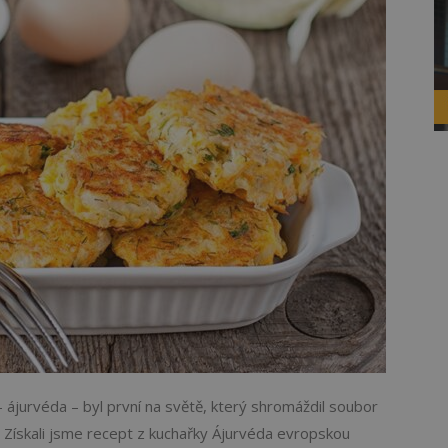
 – ájurvéda – byl první na světě, který shromáždil soubor
t. Získali jsme recept z kuchařky Ájurvéda evropskou