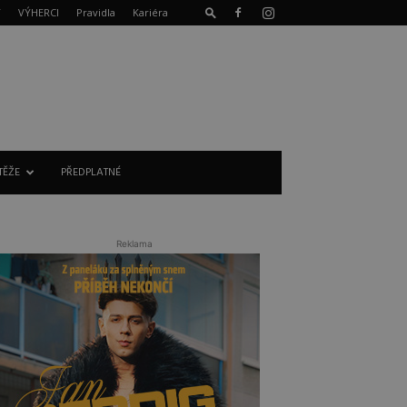
T
VÝHERCI
Pravidla
Kariéra
TĚŽE
PŘEDPLATNÉ
Reklama