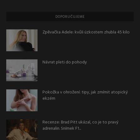
DOPORUČUJEME
Zpěvačka Adele: kvůli úzkostem zhubla 45 kilo
Návrat pleti do pohody
Pokožka v ohrožení: tipy, jak zmírnit atopický
ekzém
Recenze: Brad Pitt ukázal, co je to pravý
adrenalin. Snímek F1...